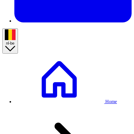
nl-be
Breadcrumb
Home