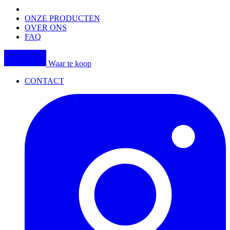
navigation
ONZE PRODUCTEN
OVER ONS
FAQ
Waar te koop
CONTACT
I
(
p
i
a
t