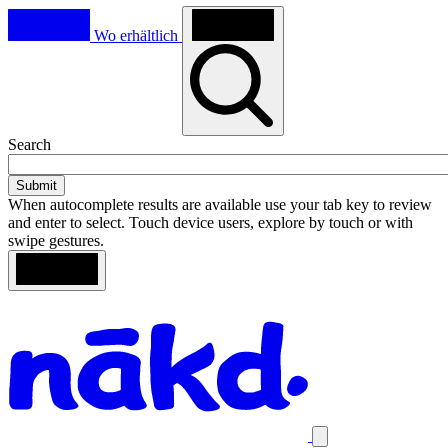
Wo erhältlich
Toggle
Search
search
When autocomplete results are available use your tab key to review
and enter to select. Touch device users, explore by touch or with
swipe gestures.
Loading
Search
Homepage
results
Close