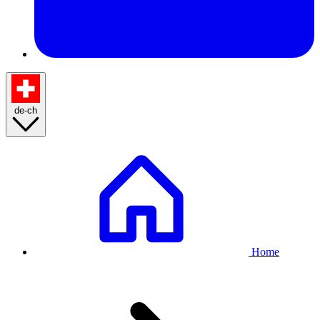
de-ch
Breadcrumb
Home