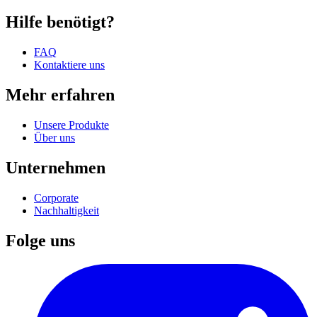
Hilfe benötigt?
FAQ
Kontaktiere uns
Mehr erfahren
Unsere Produkte
Über uns
Unternehmen
Corporate
Nachhaltigkeit
Folge uns
I
(
p
i
a