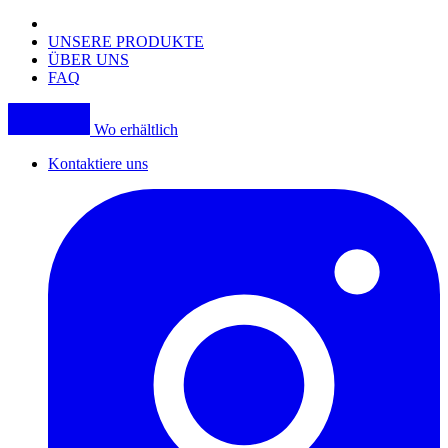
mobile
navigation
UNSERE PRODUKTE
ÜBER UNS
FAQ
Wo erhältlich
Kontaktiere uns
I
(
p
i
a
t