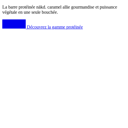
La barre protéinée
nākd
. caramel allie gourmandise et puissance
végétale en une seule bouchée.
Découvrez la gamme protéinée