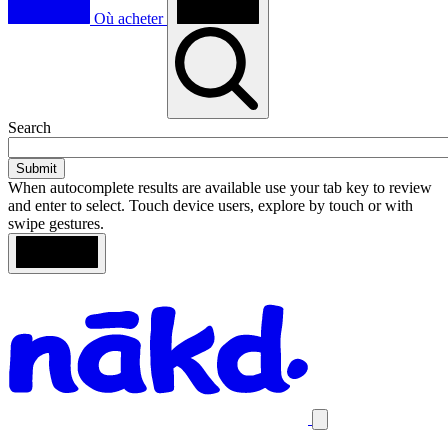
Où acheter
Toggle
Search
search
When autocomplete results are available use your tab key to review
and enter to select. Touch device users, explore by touch or with
swipe gestures.
Loading
Search
Homepage
results
Close
mobile