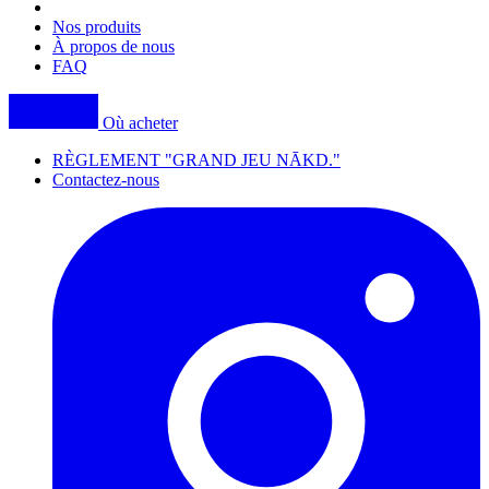
navigation
Nos produits
À propos de nous
FAQ
Où acheter
RÈGLEMENT "GRAND JEU NĀKD."
Contactez-nous
I
(
p
i
a
t