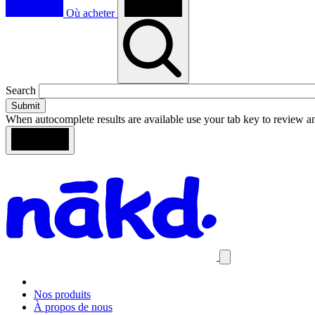
Où acheter
Toggle
Search
search
When autocomplete results are available use your tab key to review an
Loading
Search
Homepage
results
Close
mobile
navigation
Nos produits
À propos de nous