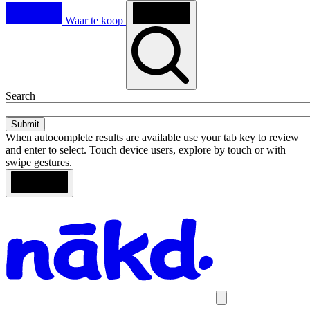
Waar te koop
Toggle
Search
search
When autocomplete results are available use your tab key to review
and enter to select. Touch device users, explore by touch or with
swipe gestures.
Loading
Search
Homepage
results
Close
mobile