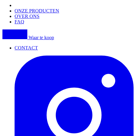
navigation
ONZE PRODUCTEN
OVER ONS
FAQ
Waar te koop
CONTACT
I
(
p
i
a
t