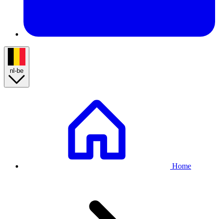
nl-be
Breadcrumb
Home