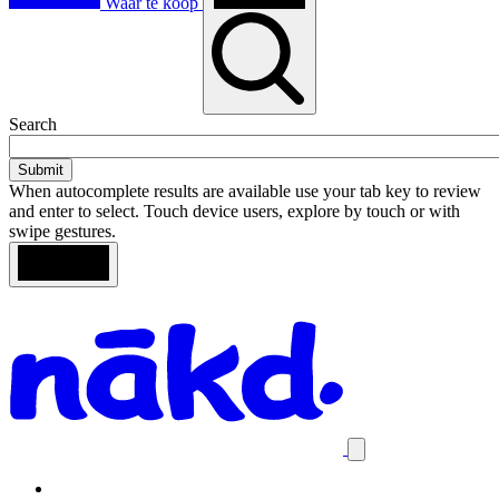
Waar te koop
Toggle
Search
search
When autocomplete results are available use your tab key to review
and enter to select. Touch device users, explore by touch or with
swipe gestures.
Loading
Search
Homepage
results
Close
mobile
navigation