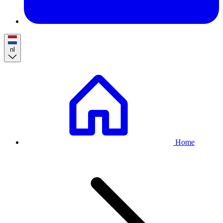
nl
Breadcrumb
Home