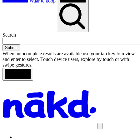
Waar te koop
Toggle
Search
search
When autocomplete results are available use your tab key to review
and enter to select. Touch device users, explore by touch or with
swipe gestures.
Loading
Search
Homepage
results
Close
mobile
navigation