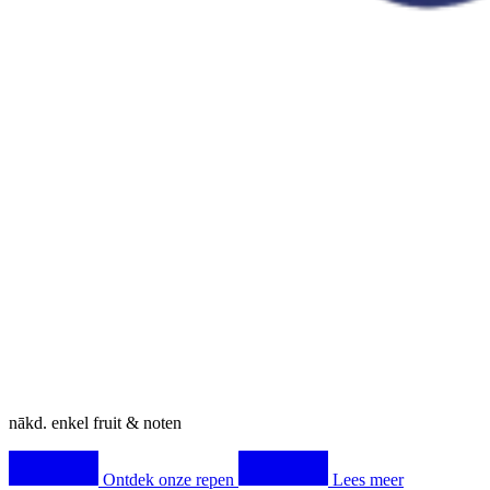
nākd
. enkel fruit & noten
Ontdek onze repen
Lees meer