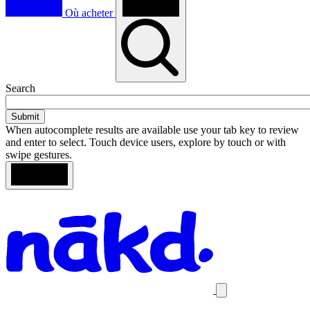
Où acheter
Toggle
Search
search
When autocomplete results are available use your tab key to review
and enter to select. Touch device users, explore by touch or with
swipe gestures.
Loading
Search
Homepage
results
Close
mobile