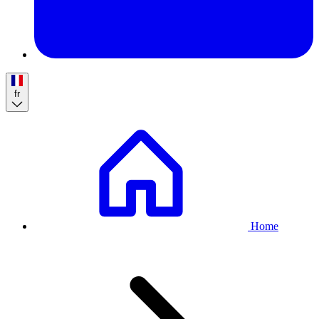
fr
Breadcrumb
Home