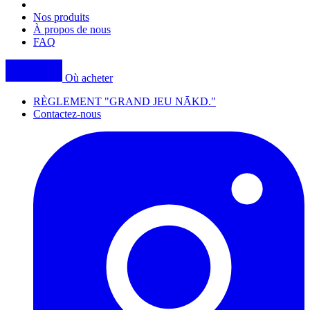
navigation
Nos produits
À propos de nous
FAQ
Où acheter
RÈGLEMENT "GRAND JEU NĀKD."
Contactez-nous
I
(
p
i
a
t