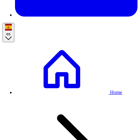
es
Breadcrumb
Home