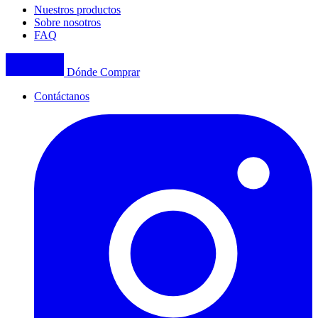
Nuestros productos
Sobre nosotros
FAQ
Dónde Comprar
Contáctanos
I
(
p
i
a
t