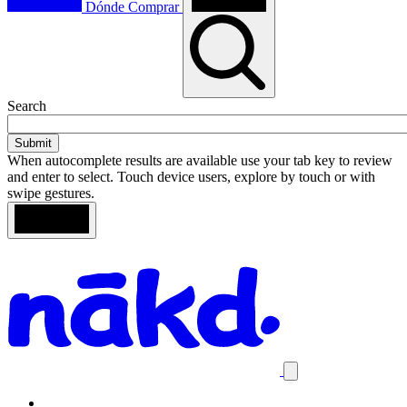
Dónde Comprar
Toggle
Search
search
When autocomplete results are available use your tab key to review
and enter to select. Touch device users, explore by touch or with
swipe gestures.
Loading
Search
Homepage
results
Close
mobile
navigation