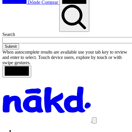
Dónde Comprar
Toggle
Search
search
When autocomplete results are available use your tab key to review
and enter to select. Touch device users, explore by touch or with
swipe gestures.
Loading
Search
Homepage
results
Close
mobile
navigation