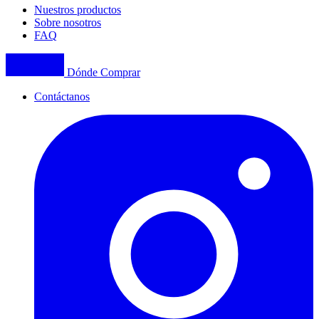
Nuestros productos
Sobre nosotros
FAQ
Dónde Comprar
Contáctanos
I
(
p
i
a
t