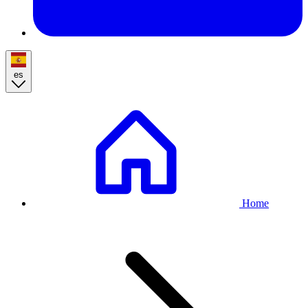
es
Breadcrumb
Home