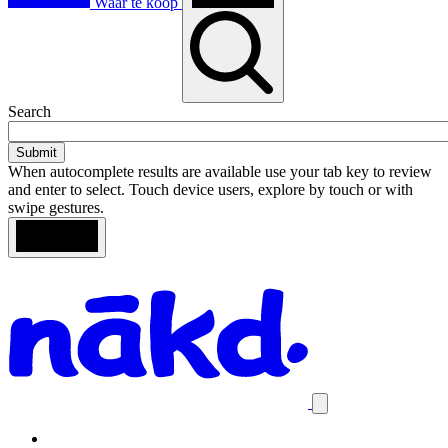
Waar te koop
Toggle
Search
search
When autocomplete results are available use your tab key to review
and enter to select. Touch device users, explore by touch or with
swipe gestures.
Loading
Search
Homepage
results
Close
mobile
navigation